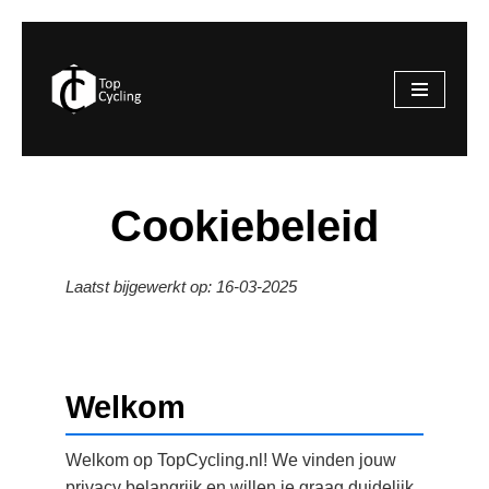
Ga
naar
de
inhoud
Cookiebeleid
Laatst bijgewerkt op: 16-03-2025
Welkom
Welkom op TopCycling.nl! We vinden jouw
privacy belangrijk en willen je graag duidelijk